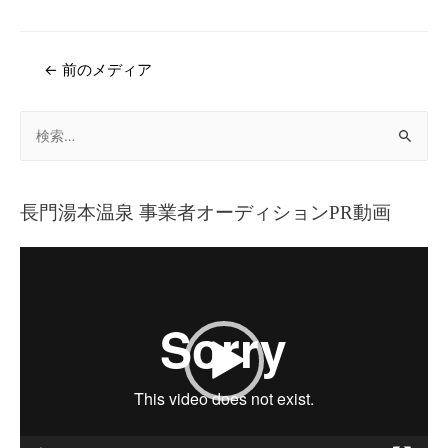
←
前のメディア
長門湯本温泉 事業者オーディションPR動画
動
画
プ
レ
ー
ヤ
ー