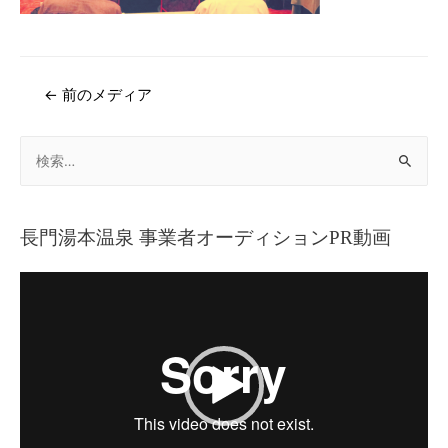
←
前のメディア
長門湯本温泉 事業者オーディションPR動画
動
画
プ
レ
ー
ヤ
ー