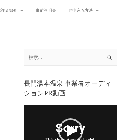
講評者紹介
事前説明会
お申込み方法
長門湯本温泉 事業者オーディ
ションPR動画
動
画
プ
レ