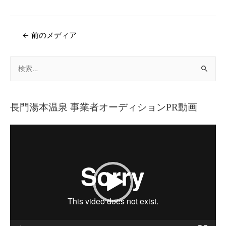
←
前のメディア
長門湯本温泉 事業者オーディションPR動画
動
画
プ
レ
ー
ヤ
ー