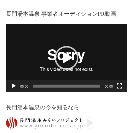
長門湯本温泉 事業者オーディションPR動画
動
画
プ
レ
ー
ヤ
ー
00:00
00:00
長門湯本温泉の今を知るなら