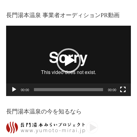
長門湯本温泉 事業者オーディションPR動画
動
画
プ
レ
ー
ヤ
ー
00:00
00:00
長門湯本温泉の今を知るなら